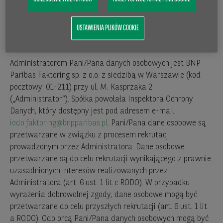
Wiem, że mam prawo w dowolnym momencie wycofać ww.
zgodę. Wiem również, że wycofanie ww. zgody nie wpływa
na zgodność z prawem przetwarzania, którego dokonano
USTAWIENIA PLIKÓW COOKIE
na podstawie zgody przed jej wycofaniem”.
Administratorem Pani/Pana danych osobowych jest BNP
Paribas Faktoring sp. z o.o. z siedzibą w Warszawie (kod
pocztowy: 01-211) przy ul. M. Kasprzaka 2
(„Administrator”). Spółka powołała Inspektora Ochrony
Danych, który dostępny jest pod adresem e-mail
iodo.faktoring@bnpparibas.pl
. Pani/Pana dane osobowe są
przetwarzane w związku z procesem rekrutacji
prowadzonym przez Administratora. Dane osobowe
przetwarzane są do celu rekrutacji wynikającego z prawnie
uzasadnionych interesów realizowanych przez
Administratora (art. 6 ust. 1 lit c RODO). W przypadku
wyrażenia dobrowolnej zgody, dane osobowe mogą być
przetwarzane do celu przyszłych rekrutacji (art. 6 ust. 1 lit.
a RODO). Odbiorcą Pani/Pana danych osobowych mogą być