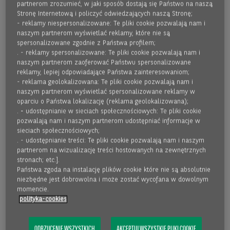
partnerom zrozumieć, w jaki sposób dostają się Państwo na naszą
Współpraca z ekspertami, pakiet benefitów, przyjazna
Stronę Internetową i policzyć odwiedzających naszą Stronę;
atmosfera oraz work – life balance. Dołącz do zespołu
- reklamy niespersonalizowane: Te pliki cookie pozwalają nam i
profesjonalistów!
naszym partnerom wyświetlać reklamy, które nie są
spersonalizowane zgodnie z Państwa profilem;
. - reklamy spersonalizowane: Te pliki cookie pozwalają nam i
Wyślij aplikację na adres:
rekrutacje.faktor@bnpparibas.pl
naszym partnerom zaoferować Państwu spersonalizowane
reklamy, lepiej odpowiadające Państwa zainteresowaniom;
- reklama geolokalizowana: Te pliki cookie pozwalają nam i
Do zgłoszenia załącz CV, List motywacyjny oraz umieść
naszym partnerom wyświetlać spersonalizowane reklamy w
oparciu o Państwa lokalizację (reklama geolokalizowana);
klauzulę następującej treści:
. - udostępnianie w sieciach społecznościowych: Te pliki cookie
pozwalają nam i naszym partnerom udostępniać informacje w
„Poniższa zgoda jest dobrowolna. Odmowa jej udzielenia
sieciach społecznościowych;
. - udostępnianie treści: Te pliki cookie pozwalają nam i naszym
nie wywołuje negatywnych skutków.
partnerom na wizualizację treści hostowanych na zewnętrznych
Wyrażam zgodę na przetwarzanie przez BNP Paribas
stronach; etc.].
Faktoring sp. z o.o. z siedzibą w Warszawie (kod pocztowy
Państwa zgoda na instalację plików cookie które nie są absolutnie
niezbędne jest dobrowolna i może zostać wycofana w dowolnym
01-211) przy ul. M. Kasprzaka 2, moich danych osobowych
momencie.
zawartych w CV/liście motywacyjnym na potrzeby
polityka-cookies
przyszłych rekrutacji prowadzonych przez BNP Paribas
Faktoring sp. z o.o.
ODRZUCENIE WSZYSTKICH
AKCEPTUJ WSZYSTKIE PLIKI COOKIE