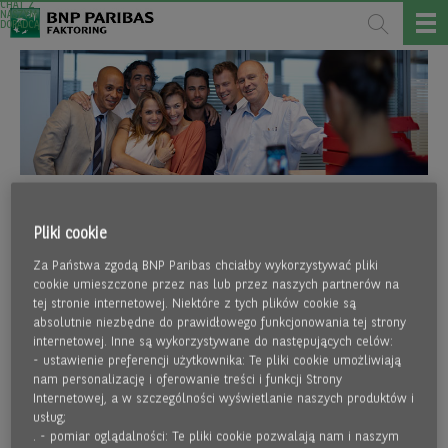
CHAT Z
NASZYM
DORADCĄ
KARIERA
Pliki cookie
Za Państwa zgodą BNP Paribas chciałby wykorzystywać pliki
PRACUJ W MIĘDZYNARODOWEJ GRUPIE FINANSOWEJ I
cookie umieszczone przez nas lub przez naszych partnerów na
JEDNEJ Z NAJBARDZIEJ DYNAMICZNIE ROZWIJAJĄCYCH SIĘ
tej stronie internetowej. Niektóre z tych plików cookie są
absolutnie niezbędne do prawidłowego funkcjonowania tej strony
SPÓŁEK FAKTORINGOWYCH W POLSCE.
internetowej. Inne są wykorzystywane do następujących celów:
- ustawienie preferencji użytkownika: Te pliki cookie umożliwiają
nam personalizację i oferowanie treści i funkcji Strony
Internetowej, a w szczególności wyświetlanie naszych produktów i
CO MOŻEMY CI ZAPROPONOWAĆ?
usług;
. - pomiar oglądalności: Te pliki cookie pozwalają nam i naszym