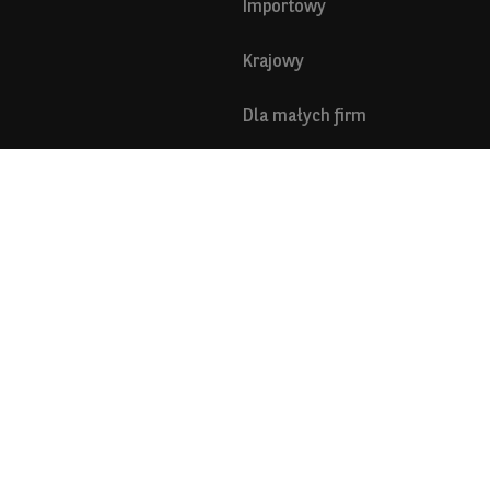
Importowy
Krajowy
Dla małych firm
Międzynarodowy
DATA faktoring
RACA
KONTAKT