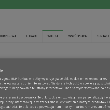
KTORINGOWA
E-TRADE
WIEDZA
WSPÓŁPRACA
KONTAKT
ie
 zgodą BNP Paribas chciałby wykorzystywać pliki cookie umieszczone przez n
rtnerów na tej stronie internetowej. Niektóre z tych plików cookie są absolutn
owego funkcjonowania tej strony internetowej. Inne są wykorzystywane do nas
ie preferencji użytkownika: Te pliki cookie umożliwiają nam personalizację i o
nkcji Strony Internetowej, a w szczególności wyświetlanie naszych produktów i 
 oglądalności: Te pliki cookie pozwalają nam i naszym partnerom zrozumieć, w