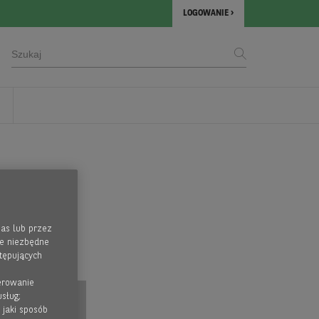
LOGOWANIE
as lub przez
ie niezbędne
tępujących
ferowanie
usług;
 jaki sposób