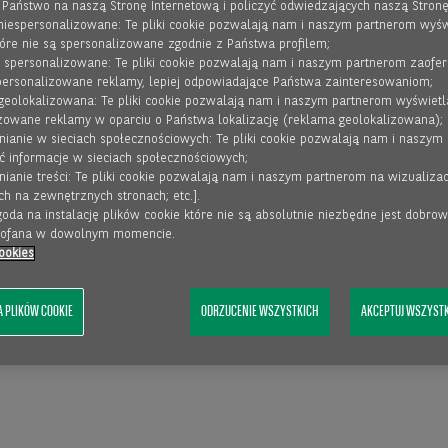
ę Państwo na naszą Stronę Internetową i policzyć odwiedzających naszą Stronę
niespersonalizowane: Te pliki cookie pozwalają nam i naszym partnerom wyśw
tóre nie są spersonalizowane zgodnie z Państwa profilem;
y spersonalizowane: Te pliki cookie pozwalają nam i naszym partnerom zaofe
ersonalizowane reklamy, lepiej odpowiadające Państwa zainteresowaniom;
geolokalizowana: Te pliki cookie pozwalają nam i naszym partnerom wyświetl
zowane reklamy w oparciu o Państwa lokalizację (reklama geolokalizowana);
pnianie w sieciach społecznościowych: Te pliki cookie pozwalają nam i naszym
ć informacje w sieciach społecznościowych;
pnianie treści: Te pliki cookie pozwalają nam i naszym partnerom na wizualizac
h na zewnętrznych stronach; etc.].
oda na instalację plików cookie które nie są absolutnie niezbędne jest dobro
cofana w dowolnym momencie.
ookies
A PLIKÓW COOKIE
ODRZUCENIE WSZYSTKICH
AKCEPTUJ WSZYSTKI