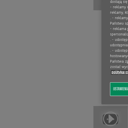
dostają si
- reklamy 
reklamy, k
. - reklam
Państwu sp
- reklama 
spersonali
. - udostę
udostępnia
. - udostę
hostowanyc
Państwa zg
zostać wy
polityka-c
USTAWIENI