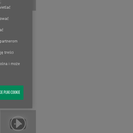
;
ietlać
rować
ać
 partnerom
ję treści
wolna i może
E PLIKI COOKIE