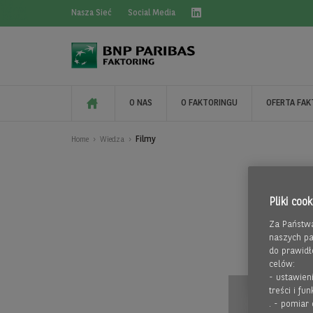
CHAT Z
NASZYM
Nasza Sieć
Social Media
DORADCĄ
O NAS
O FAKTORINGU
OFERTA FA
Filmy
Home
Wiedza
Pliki cook
Za Państwa
naszych pa
do prawidł
celów:
- ustawien
treści i fu
. - pomiar