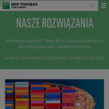
CHAT Z
NASZYM
DORADCĄ
NASZE ROZWIĄZANIA
Wspieramy przyszłość Twojej firmy silną międzynarodową
obecnością połączoną z lokalnym know-how
WYBIERZ FAKTORING DOSTOSOWANY DO SWOICH POTRZEB