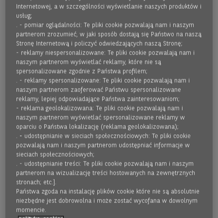
Internetowej, a w szczególności wyświetlanie naszych produktów i
usług;
. - pomiar oglądalności: Te pliki cookie pozwalają nam i naszym
partnerom zrozumieć, w jaki sposób dostają się Państwo na naszą
Stronę Internetową i policzyć odwiedzających naszą Stronę;
- reklamy niespersonalizowane: Te pliki cookie pozwalają nam i
naszym partnerom wyświetlać reklamy, które nie są
spersonalizowane zgodnie z Państwa profilem;
. - reklamy spersonalizowane: Te pliki cookie pozwalają nam i
naszym partnerom zaoferować Państwu spersonalizowane
reklamy, lepiej odpowiadające Państwa zainteresowaniom;
- reklama geolokalizowana: Te pliki cookie pozwalają nam i
naszym partnerom wyświetlać spersonalizowane reklamy w
DATA FAKTORING
oparciu o Państwa lokalizację (reklama geolokalizowana);
. - udostępnianie w sieciach społecznościowych: Te pliki cookie
Model współpracy idealny dla firm, wystawiających
pozwalają nam i naszym partnerom udostępniać informacje w
sieciach społecznościowych;
dużą ilość faktur i obsługujących dużą ilość
. - udostępnianie treści: Te pliki cookie pozwalają nam i naszym
kontrahentów. Stabilizuje przepływy finansowe w
partnerom na wizualizację treści hostowanych na zewnętrznych
firmie i redukuje formalności do niezbędnego
stronach; etc.].
minimum. Usługa Data Faktoring dostępna jest w
Państwa zgoda na instalację plików cookie które nie są absolutnie
niezbędne jest dobrowolna i może zostać wycofana w dowolnym
wariancie faktoringu niepełnego i pełnego.
momencie.